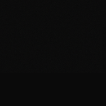
©
2026
Odinaura · Spirit of Souls · Postfach 1606, 49786 Lingen
Impressum
Datenschutz